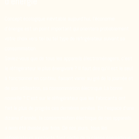
d’énergie
Concept écologique inévitable aujourd’hui, l’économie
d’énergie est un point important qui orientera probablement
votre choix vers tel ou tel type de réfrigérateur suivant sa
consommation.
Saviez-vous que de tous les appareils électroménagers, c’est
le réfrigérateur le plus énergivore ? Il faut dire qu’il est le seul
à fonctionner en continu, faisant varier au gré de la journée et
de son utilisation, sa consommation électrique. La bonne
nouvelle ? C’est sur le réfrigérateur que les fabricants ont
fait le plus de progrès ces dernières années. En l’espace d’une
dizaine d’année, la consommation électrique de ces appareils
a ainsi été divisée par trois. De nos jours, tous les
réfrigérateurs existants font partie de la classe énergétique