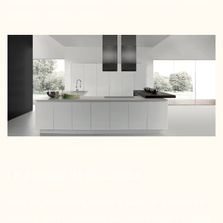
de couleurs qu’elles proposent.
Cuisine design, cuisine Aran par Culinelle
Le pouvoir de la couleur
On ne dira jamais assez combien le pouvoir de la couleur est
immense : unies ou associées, les couleurs attirent le regard