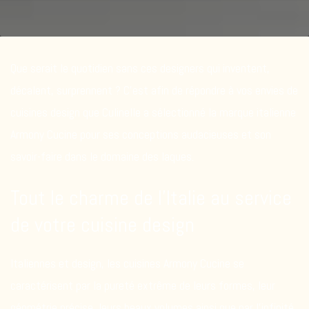
Que serait le quotidien sans ces designers qui inventent,
décalent, surprennent ? C’est afin de répondre à vos envies de
cuisines design que Culinelle a sélectionné la marque italienne
Armony Cucine pour ses conceptions audacieuses et son
savoir-faire dans le domaine des laques.
Tout le charme de l’Italie au service
de votre cuisine design
Italiennes et design, les cuisines Armony Cucine se
caractérisent par la pureté extrême de leurs formes, leur
géométrie précise, leurs beaux volumes ainsi que par l’infinité