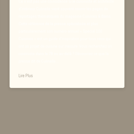
Ce n’est pas une coïncidence si le cuisiniste et architecte
d’intérieur Culinelle vient souvent nourrir les pages de
reportages thématiques du magasine Cuisines & Bains.
Cette référence de la presse spécialisée et plus
particulièrement son numéro annuel « Spécial 100
Cuisines » est un guide d’inspiration pour tous ceux qui
ont un projet de cuisine sur mesure. Vous recherchez un
cuisiniste dans le 78 ou au-delà ? Découvrez ce que la
presse dit de Culinelle…
Lire Plus