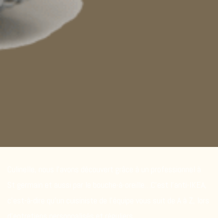
Culinelle, nous l’avons découvert grâce à un professionnel à
St germain et aussi par le bouche-à-oreille…C’est l’anti-IKEA,
c’est-à-dire qu’un cuisiniste de l’équipe vous suit de A à Z, lors
d’entretiens personnalisés et réguliers.