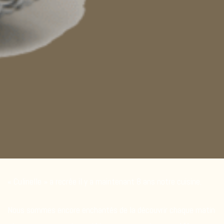
« Culinelle » a recrée il y a maintenant 8 ans notre cuisine.
Nous sommes encore enchantés de la découvrir chaque matin