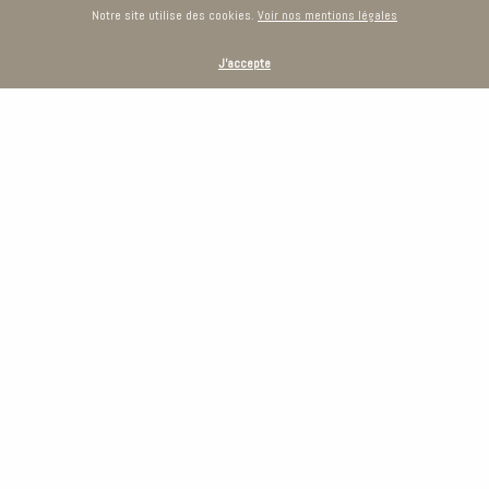
Notre site utilise des cookies.
Voir nos mentions légales
J'accepte
Accueil
À propos
Réalisations
Blog
Témoignages
Contact
CULINELLE DESIGN
4, rue de Versailles
78150 Le Chesnay