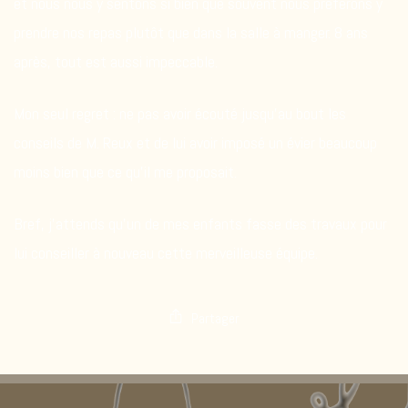
et nous nous y sentons si bien que souvent nous préférons y
prendre nos repas plutôt que dans la salle à manger. 8 ans
après, tout est aussi impeccable.
Mon seul regret : ne pas avoir écouté jusqu’au bout les
conseils de M. Reux et de lui avoir imposé un évier beaucoup
moins bien que ce qu’il me proposait.
Bref, j’attends qu’un de mes enfants fasse des travaux pour
lui conseiller à nouveau cette merveilleuse équipe.
Partager