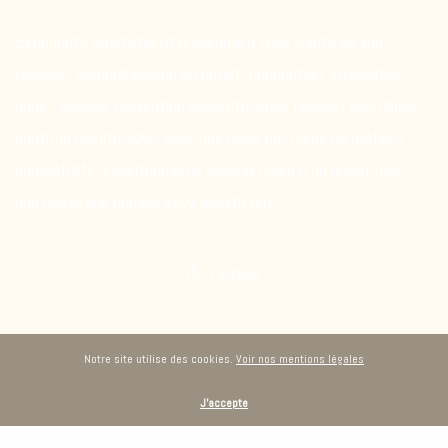
Excellente prestation d’ensemble à tous points de vue
(accueil, compréhension du projet, conception, intégration
dans l’espace, réalisation concrète, suivi, respect des délais,
contrôle qualité, SAV) avec des devis par corps de métiers
compétitifs. Incontournable dans le cadre d’un projet avec
une recherche comparative qualité prix.
Partager
Notre site utilise des cookies.
Voir nos mentions légales
J'accepte
Culinelle : LE CUISINISTE