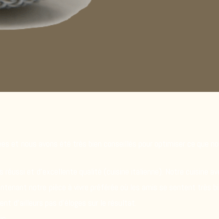
ées et nous avons été très bien conseillés pour optimiser ce que no
 réussi et d’excellente qualité (cuisine italienne). Notre cuisine 
intenant notre pièce à vivre préférée où les amis se sentent très b
ent d’ailleurs pas d’éloges sur le résultat.
ic.