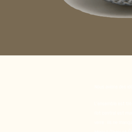
Nous avions des id
L’ensemble est très
ilot central est ma
verre : ils ne manqu
Merci à Olivier et Ér