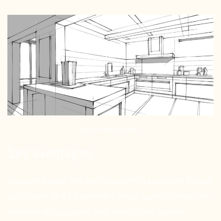
Cuisine équipée culinelle
Ses avantages
La cuisine équipée rime avec tranquillité ! Le cuisiniste travaille
sur un projet de A à Z de manière à vous fournir un produit fini
répondant en tous points à vos envies et vos besoins.