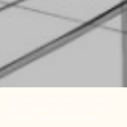
Vous en avez assez de votre cuisine ? Vous la voudriez plus
actuelle et fonctionnelle ? Cuisiniste du 78, Culinelle vous
aidera à choisir la meilleure des cuisines équipées.